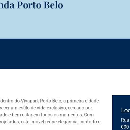
enda Porto Belo
o dentro do
Vivapark Porto Belo
, a primeira cidade
ecer um estilo de vida exclusivo, cercado por
Loc
lidade e bem-estar em todos os momentos. Com
Rua 
jetados, este imóvel reúne elegância, conforto e
000