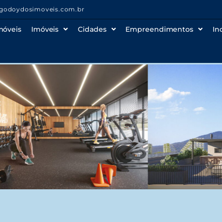
godoydosimoveis.com.br
móveis
Imóveis
Cidades
Empreendimentos
In