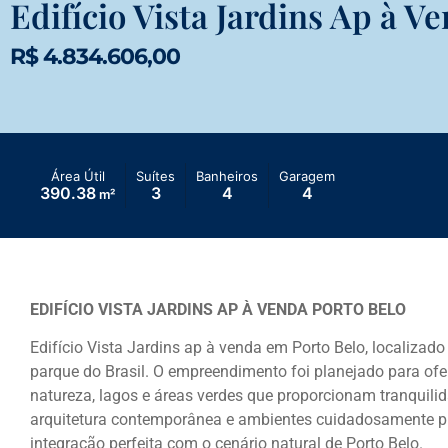
Edifício Vista Jardins Ap à V
R$ 4.834.606,00
Área Útil
Suítes
Banheiros
Garagem
390.38
3
4
4
m²
EDIFÍCIO VISTA JARDINS AP À VENDA PORTO BELO
Edifício
Vista Jardins ap à venda em Porto Belo
, localizad
parque do Brasil. O empreendimento foi planejado para ofer
natureza, lagos e áreas verdes que proporcionam tranqui
arquitetura contemporânea e ambientes cuidadosamente pro
integração perfeita com o cenário natural de Porto Belo.