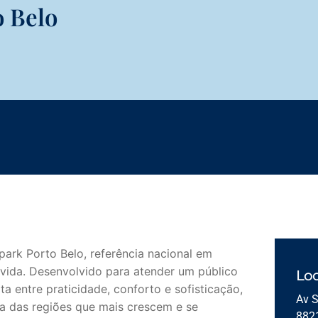
o Belo
park Porto Belo
, referência nacional em
e vida. Desenvolvido para atender um público
Loc
 entre praticidade, conforto e sofisticação,
Av S
a das regiões que mais crescem e se
882