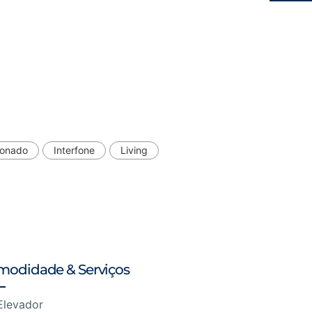
ionado
Interfone
Living
modidade & Serviços
Elevador