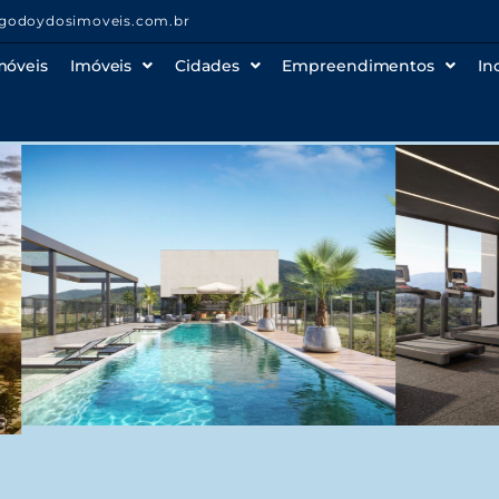
godoydosimoveis.com.br
móveis
Imóveis
Cidades
Empreendimentos
In