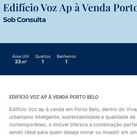
Edifício Voz Ap à Venda Port
Sob Consulta
Área Útil
Quartos
Banheiros
33
1
1
m²
EDIFÍCIO VOZ AP À VENDA PORTO BELO
Edifício Voz ap à venda em
Porto Belo
, dentro do
Viva
urbanismo inteligente, sustentabilidade e qualidade d
contemporâneo, o imóvel oferece a combinação perfeita
sendo ideal para quem deseja morar ou investir em um