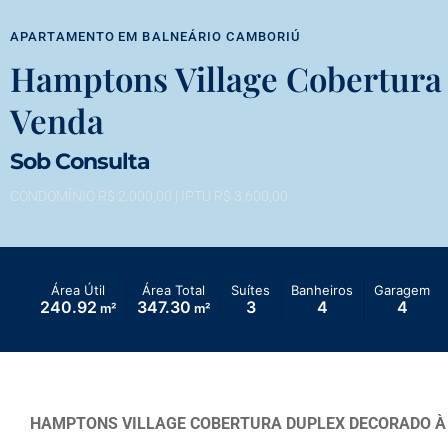
APARTAMENTO
EM
BALNEÁRIO CAMBORIÚ
Hamptons Village Cobertura
Venda
Sob Consulta
CONDOMÍNIO R$ 2.000,00
| IPTU R$ 3.600,00
Área Útil
Área Total
Suítes
Banheiros
Garagem
240.92
347.30
3
4
4
m²
m²
HAMPTONS VILLAGE COBERTURA DUPLEX DECORADO À