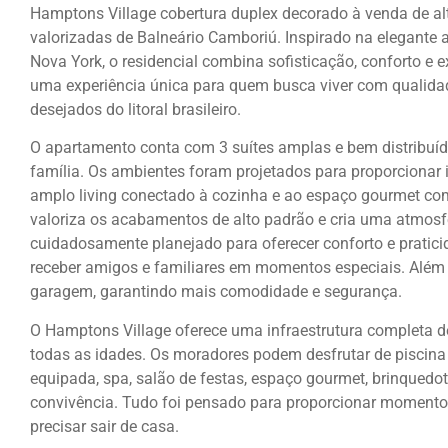
Hamptons Village cobertura duplex decorado à venda de a
valorizadas de Balneário Camboriú. Inspirado na elegante ar
Nova York, o residencial combina sofisticação, conforto e
uma experiência única para quem busca viver com qualidad
desejados do litoral brasileiro.
O apartamento conta com 3 suítes amplas e bem distribuída
família. Os ambientes foram projetados para proporcionar 
amplo living conectado à cozinha e ao espaço gourmet com
valoriza os acabamentos de alto padrão e cria uma atmosfe
cuidadosamente planejado para oferecer conforto e praticid
receber amigos e familiares em momentos especiais. Além 
garagem, garantindo mais comodidade e segurança.
O Hamptons Village oferece uma infraestrutura completa de
todas as idades. Os moradores podem desfrutar de piscina 
equipada, spa, salão de festas, espaço gourmet, brinquedot
convivência. Tudo foi pensado para proporcionar momentos
precisar sair de casa.