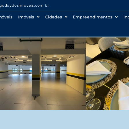
godoydosimoveis.com.br
móveis
Imóveis
Cidades
Empreendimentos
In