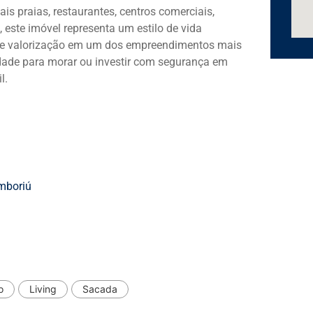
ais praias, restaurantes, centros comerciais,
 este imóvel representa um estilo de vida
al de valorização em um dos empreendimentos mais
dade para morar ou investir com segurança em
l.
mboriú
o
Living
Sacada