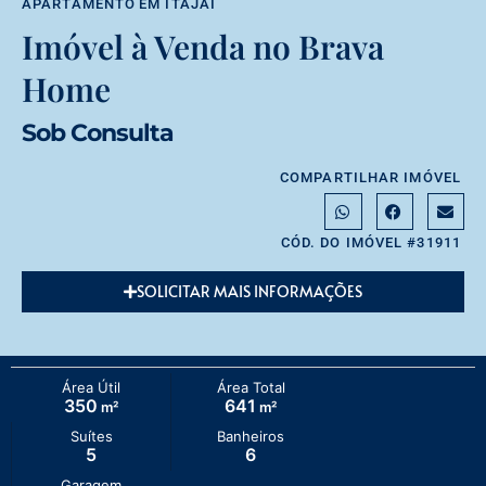
APARTAMENTO
EM
ITAJAÍ
Imóvel à Venda no Brava
Home
Sob Consulta
COMPARTILHAR IMÓVEL
CÓD. DO IMÓVEL #31911
SOLICITAR MAIS INFORMAÇÕES
Área Útil
Área Total
350
641
m²
m²
Suítes
Banheiros
5
6
Garagem