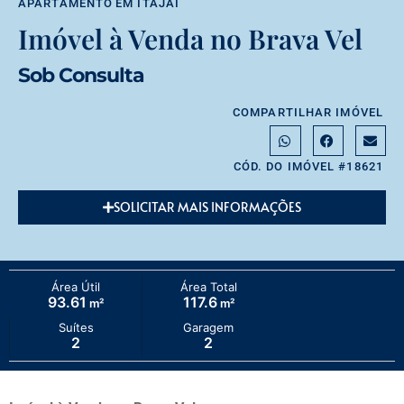
APARTAMENTO
EM
ITAJAÍ
Imóvel à Venda no Brava Vel
Sob Consulta
COMPARTILHAR IMÓVEL
CÓD. DO IMÓVEL #18621
SOLICITAR MAIS INFORMAÇÕES
Área Útil
Área Total
93.61
117.6
m²
m²
Suítes
Garagem
2
2