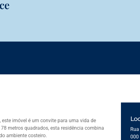
ce
Loc
 este imóvel é um convite para uma vida de
e 78 metros quadrados, esta residência combina
Rua 
o ambiente costeiro.
000