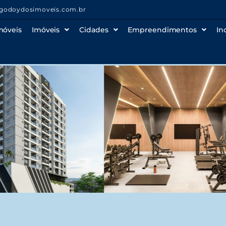
godoydosimoveis.com.br
móveis
Imóveis
Cidades
Empreendimentos
In