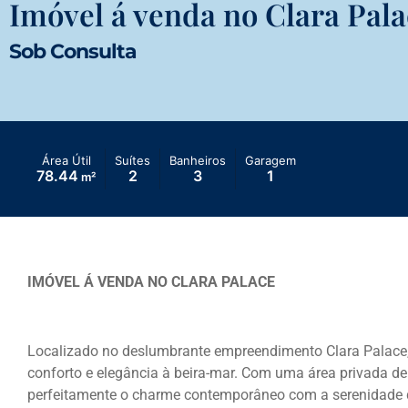
Imóvel á venda no Clara Pala
Sob Consulta
Área Útil
Suítes
Banheiros
Garagem
78.44
2
3
1
m²
IMÓVEL Á VENDA NO CLARA PALACE
Localizado no deslumbrante empreendimento Clara Palace,
conforto e elegância à beira-mar. Com uma área privada d
perfeitamente o charme contemporâneo com a serenidade d