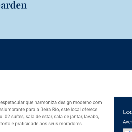
Garden
espetacular que harmoniza design moderno com
slumbrante para a Beira Rio, este local oferece
Loc
02 suítes, sala de estar, sala de jantar, lavabo,
Aven
forto e praticidade aos seus moradores.