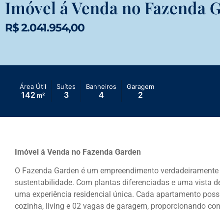
Imóvel á Venda no Fazenda 
R$ 2.041.954,00
Área Útil
Suítes
Banheiros
Garagem
142
3
4
2
m²
Imóvel á Venda no Fazenda Garden
O Fazenda Garden é um empreendimento verdadeiramente 
sustentabilidade. Com plantas diferenciadas e uma vista de
uma experiência residencial única. Cada apartamento possui 
cozinha, living e 02 vagas de garagem, proporcionando con