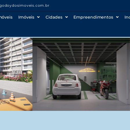
godoydosimoveis.com.br
móveis
Imóveis
Cidades
Empreendimentos
In