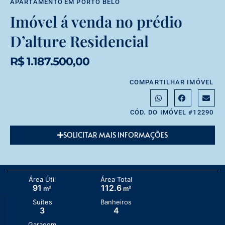
APARTAMENTO
EM
PORTO BELO
Imóvel á venda no prédio
D’alture Residencial
R$ 1.187.500,00
COMPARTILHAR IMÓVEL
CÓD. DO IMÓVEL #12290
SOLICITAR MAIS INFORMAÇÕES
Área Útil
Área Total
91
112.6
m²
m²
Suítes
Banheiros
3
4
Garagem