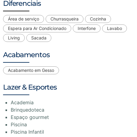
Diferenciais
Área de serviço
Churrasqueira
Cozinha
Espera para Ar Condicionado
Interfone
Lavabo
Living
Sacada
Acabamentos
Acabamento em Gesso
Lazer & Esportes
Academia
Brinquedoteca
Espaço gourmet
Piscina
Piscina Infantil