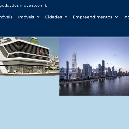
godoydosimoveis.com.br
móveis
Imóveis
Cidades
Empreendimentos
In