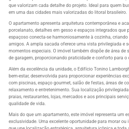
que valorizam cada detalhe do projeto. Ideal para quem b
em uma das cidades mais valorizadas do litoral brasileiro.
O apartamento apresenta arquitetura contemporânea e ac
porcelanato, detalhes em gesso e espaços integrados que p
espaçoso conecta-se harmoniosamente à cozinha, criando u
amigos. A ampla sacada oferece uma vista privilegiada e se
momentos especiais. O imóvel também dispõe de área de se
de garagem, proporcionando praticidade e conforto para o d
Além da excelência da unidade, o Edifício Tonino Lamborgh
bem-estar, desenvolvida para proporcionar experiências e
com piscinas, espaço gourmet, salão de festas, áreas de co
relaxamento e entretenimento. Sua localização privilegiad
praias, restaurantes, lojas, mercados e aos principais ser
qualidade de vida.
Mais do que um apartamento, este imóvel representa um est
exclusividade. Uma excelente oportunidade para morar ou 
que une localização estratégica, arquitetura icônica e tod