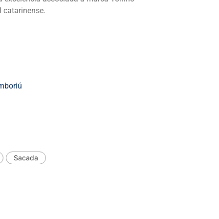
 catarinense.
mboriú
Sacada