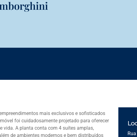
amborghini
empreendimentos mais exclusivos e sofisticados
imóvel foi cuidadosamente projetado para oferecer
Loc
e vida. A planta conta com 4 suítes amplas,
Rua 
 além de ambientes modernos e bem distribuídos