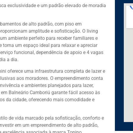
usca exclusividade e um padrão elevado de moradia
abamentos de alto padrão, com piso em
roporcionam amplitude e sofisticação. O living
m ambiente perfeito para receber familiares e
 torna um espaço ideal para relaxar e apreciar
rviço funcional, dependência de apoio e 4 vagas
ia a dia.
ini oferece uma infraestrutura completa de lazer e
xclusivas aos moradores. O empreendimento conta
nvivência e ambientes planejados para lazer,
a em Balneário Camboriú garante fácil acesso às
viços da cidade, oferecendo mais comodidade e
ilo de vida marcado pela sofisticação, conforto e
investir em um empreendimento de alto padrão,
a a excelência associada à marca Tonino