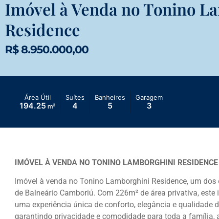
Imóvel à Venda no Tonino L
Residence
R$ 8.950.000,00
Área Útil
Suítes
Banheiros
Garagem
194.25
4
5
3
m²
IMÓVEL À VENDA NO TONINO LAMBORGHINI RESIDENCE
Imóvel à venda no Tonino Lamborghini Residence, um dos 
de Balneário Camboriú. Com 226m² de área privativa, este 
uma experiência única de conforto, elegância e qualidade d
garantindo privacidade e comodidade para toda a família,