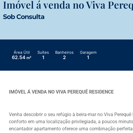
Imóvel á venda no Viva Pere
Sob Consulta
Área Útil
Suítes
Banheiros
Garagem
62.54
1
2
1
m²
IMÓVEL Á VENDA NO VIVA PEREQUÊ RESIDENCE
Venha descobrir o seu refúgio à beira-mar no Viva Perequê 
conforto em uma localização privilegiada, a poucos minuto
encantador apartamento oferece uma combinação perfeita d