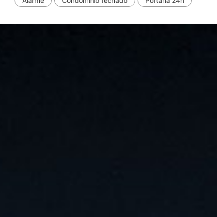
Alarme
Condomínio fechado
Portaria 24h