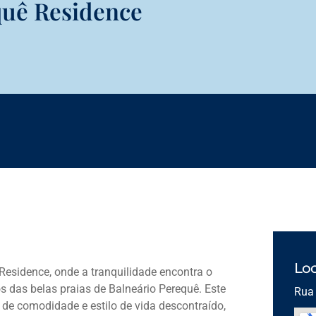
quê Residence
Loc
Residence, onde a tranquilidade encontra o
s das belas praias de Balneário Perequê. Este
Rua 
e comodidade e estilo de vida descontraído,