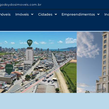
godoydosimoveis.com.br
móveis
Imóveis
Cidades
Empreendimentos
In