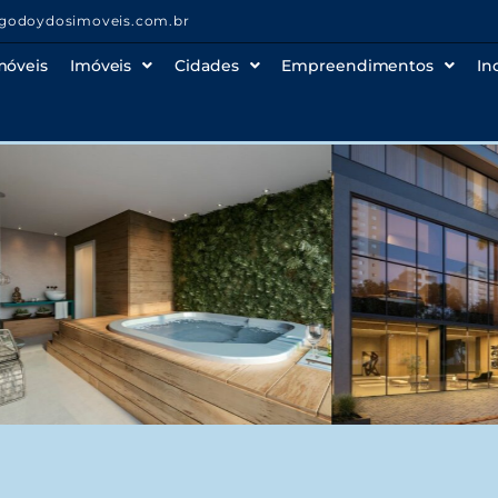
godoydosimoveis.com.br
móveis
Imóveis
Cidades
Empreendimentos
In