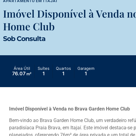
APARTAMENTO
EM
ITAJAÍ
Imóvel Disponível à Venda n
Home Club
Sob Consulta
Área Útil
Suítes
Quartos
Garagem
76.07
1
1
1
m²
Imóvel Disponível à Venda no Brava Garden Home Club
Bem-vindo ao Brava Garden Home Club, um verdadeiro refúg
paradisíaca Praia Brava, em Itajaí. Este imóvel destaca-s
planejados, oferecendo 76m² de área privada e um total d