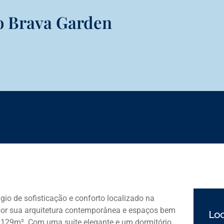
o Brava Garden
io de sofisticação e conforto localizado na
e por sua arquitetura contemporânea e espaços bem
Loc
e 129m². Com uma suíte elegante e um dormitório