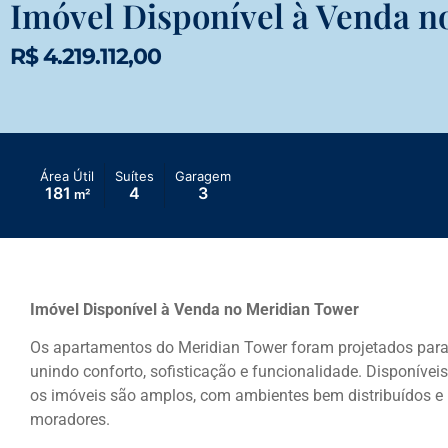
Imóvel Disponível à Venda n
R$ 4.219.112,00
Área Útil
Suítes
Garagem
181
4
3
m²
Imóvel Disponível à Venda no Meridian Tower
Os apartamentos do Meridian Tower foram projetados para 
unindo conforto, sofisticação e funcionalidade. Disponíve
os imóveis são amplos, com ambientes bem distribuídos e 
moradores.