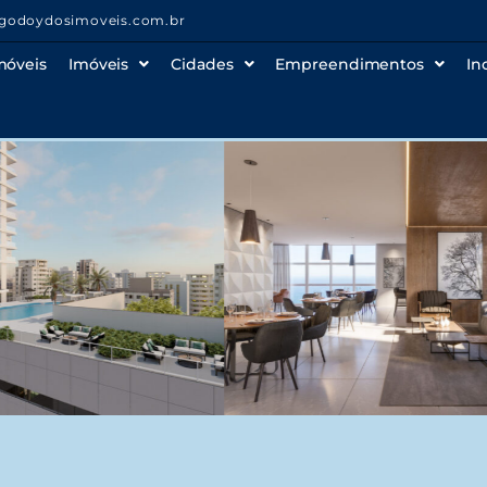
godoydosimoveis.com.br
móveis
Imóveis
Cidades
Empreendimentos
In