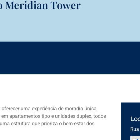
o Meridian Tower
oferecer uma experiência de moradia única,
is em apartamentos tipo e unidades duplex, todos
Loc
uma estrutura que prioriza o bem-estar dos
Rua 