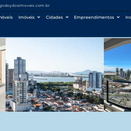
godoydosimoveis.com.br
móveis
Imóveis
Cidades
Empreendimentos
In