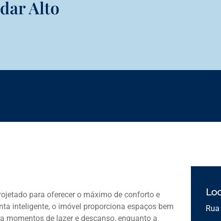
dar Alto
Loc
rojetado para oferecer o máximo de conforto e
ta inteligente, o imóvel proporciona espaços bem
Rua 
ra momentos de lazer e descanso, enquanto a