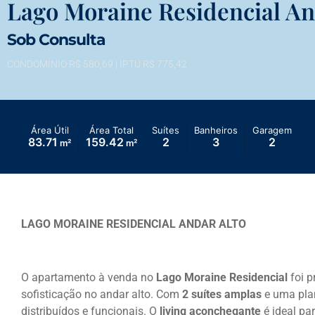
Lago Moraine Residencial An
Sob Consulta
CONDOMÍNIO R$ 580,69
| IPTU R$ 775,42
Área Útil
Área Total
Suítes
Banheiros
Garagem
83.71
159.42
2
3
2
m²
m²
LAGO MORAINE RESIDENCIAL ANDAR ALTO
O apartamento à venda no
Lago Moraine Residencial
foi p
sofisticação no andar alto. Com
2 suítes amplas
e uma plan
distribuídos e funcionais. O
living aconchegante
é ideal pa