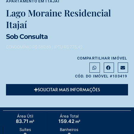
APARTAMENTO
EM
ITAJAÍ
Lago Moraine Residencial
Itajaí
Sob Consulta
CONDOMÍNIO R$ 580,69
| IPTU R$ 775,42
COMPARTILHAR IMÓVEL
CÓD. DO IMÓVEL #103419
SOLICITAR MAIS INFORMAÇÕES
Área Útil
Área Total
83.71
159.42
m²
m²
Suítes
Banheiros