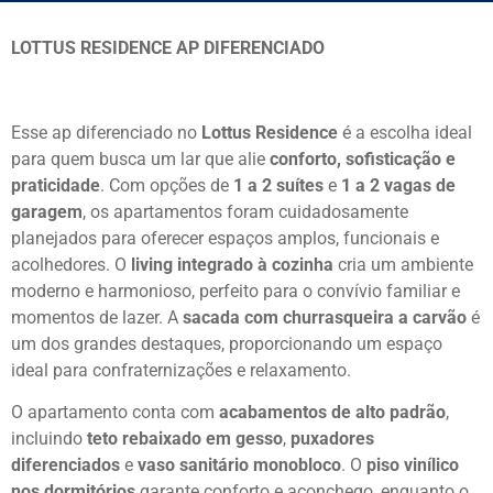
LOTTUS RESIDENCE AP DIFERENCIADO
Esse ap diferenciado no
Lottus Residence
é a escolha ideal
para quem busca um lar que alie
conforto, sofisticação e
praticidade
. Com opções de
1 a 2 suítes
e
1 a 2 vagas de
garagem
, os apartamentos foram cuidadosamente
planejados para oferecer espaços amplos, funcionais e
acolhedores. O
living integrado à cozinha
cria um ambiente
moderno e harmonioso, perfeito para o convívio familiar e
momentos de lazer. A
sacada com churrasqueira a carvão
é
um dos grandes destaques, proporcionando um espaço
ideal para confraternizações e relaxamento.
O apartamento conta com
acabamentos de alto padrão
,
incluindo
teto rebaixado em gesso
,
puxadores
diferenciados
e
vaso sanitário monobloco
. O
piso vinílico
nos dormitórios
garante conforto e aconchego, enquanto o