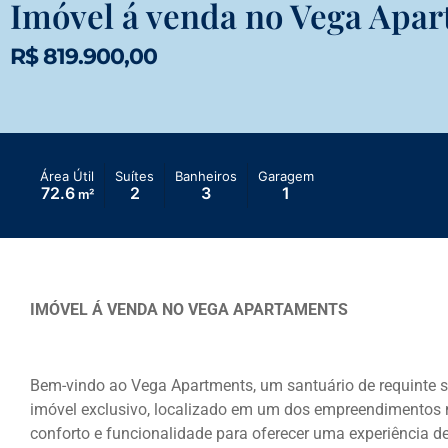
Imóvel á venda no Vega Apa
R$ 819.900,00
Área Útil
Suítes
Banheiros
Garagem
72.6
2
3
1
m²
IMÓVEL Á VENDA NO VEGA APARTAMENTS
Bem-vindo ao Vega Apartments, um santuário de requinte s
imóvel exclusivo, localizado em um dos empreendimentos m
conforto e funcionalidade para oferecer uma experiência d