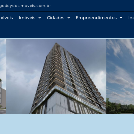
godoydosimoveis.com.br
móveis
Imóveis
Cidades
Empreendimentos
In