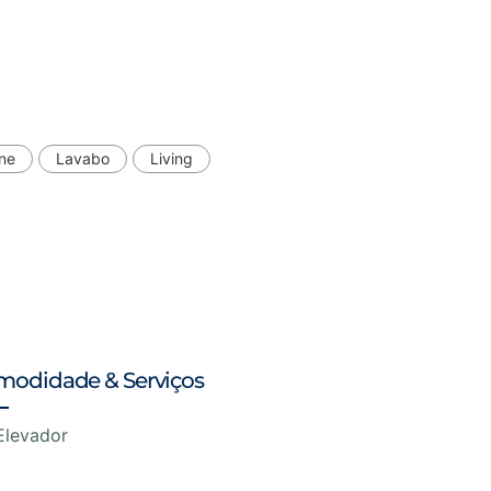
one
Lavabo
Living
modidade & Serviços
Elevador