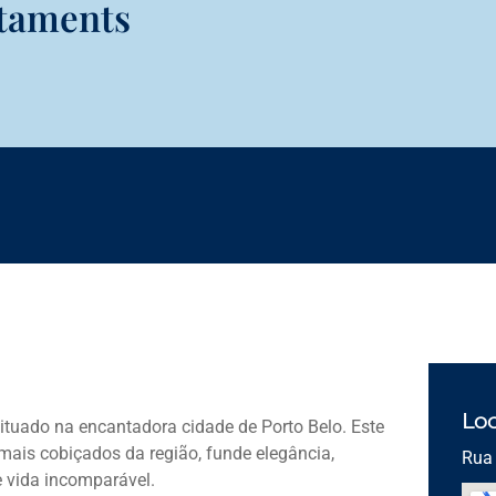
rtaments
Loc
ituado na encantadora cidade de Porto Belo. Este
ais cobiçados da região, funde elegância,
Rua 
e vida incomparável.