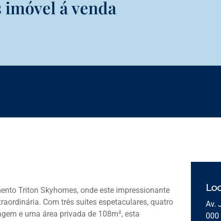
 imóvel á venda
Loc
mento Triton Skyhomes, onde este impressionante
raordinária. Com três suítes espetaculares, quatro
Av. 
agem e uma área privada de 108m², esta
000