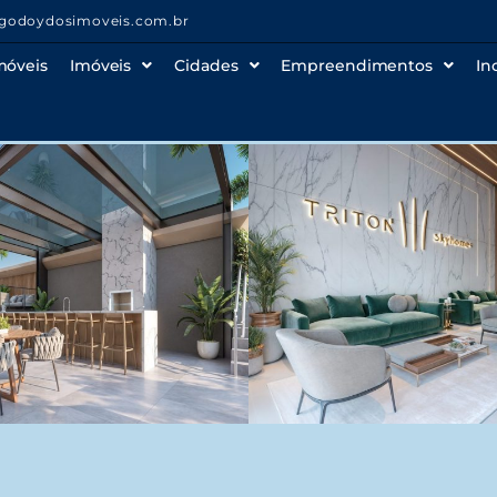
godoydosimoveis.com.br
móveis
Imóveis
Cidades
Empreendimentos
In