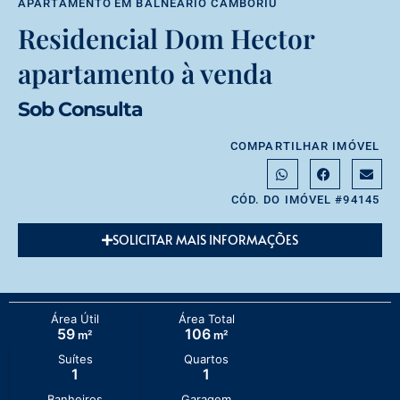
APARTAMENTO
EM
BALNEÁRIO CAMBORIÚ
Residencial Dom Hector
apartamento à venda
Sob Consulta
COMPARTILHAR IMÓVEL
CÓD. DO IMÓVEL #94145
SOLICITAR MAIS INFORMAÇÕES
Área Útil
Área Total
59
106
m²
m²
Suítes
Quartos
1
1
Banheiros
Garagem