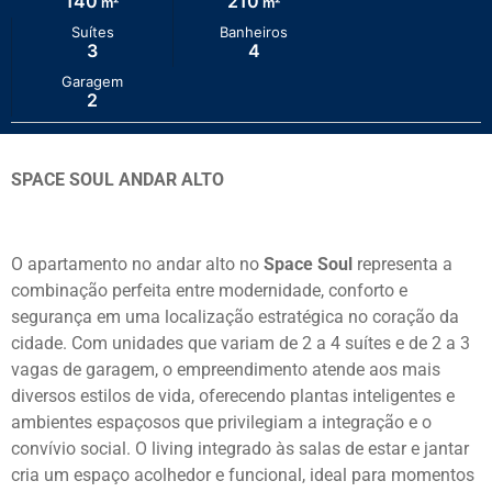
140
210
m²
m²
Suítes
Banheiros
3
4
Garagem
2
SPACE SOUL ANDAR ALTO
O apartamento no andar alto no
Space Soul
representa a
combinação perfeita entre modernidade, conforto e
segurança em uma localização estratégica no coração da
cidade. Com unidades que variam de 2 a 4 suítes e de 2 a 3
vagas de garagem, o empreendimento atende aos mais
diversos estilos de vida, oferecendo plantas inteligentes e
ambientes espaçosos que privilegiam a integração e o
convívio social. O living integrado às salas de estar e jantar
cria um espaço acolhedor e funcional, ideal para momentos