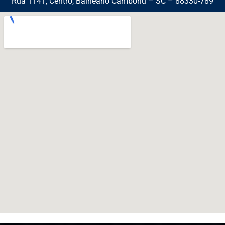
Rua 1141, Centro, Balneário Camboriú – SC – 88330-789