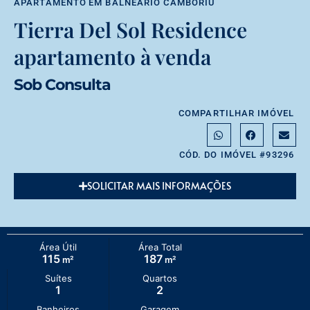
APARTAMENTO
EM
BALNEÁRIO CAMBORIÚ
Tierra Del Sol Residence
apartamento à venda
Sob Consulta
COMPARTILHAR IMÓVEL
CÓD. DO IMÓVEL #93296
SOLICITAR MAIS INFORMAÇÕES
Área Útil
Área Total
115
187
m²
m²
Suítes
Quartos
1
2
Banheiros
Garagem