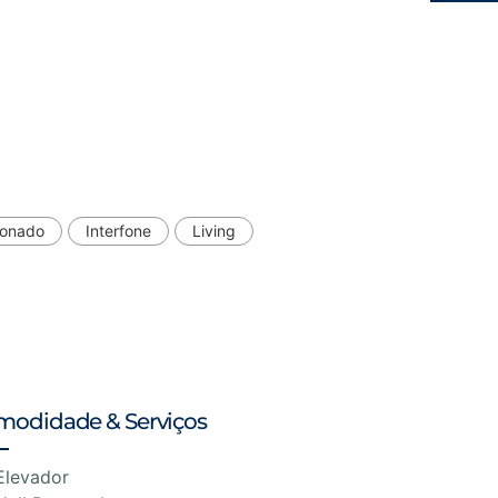
ionado
Interfone
Living
modidade & Serviços
Elevador