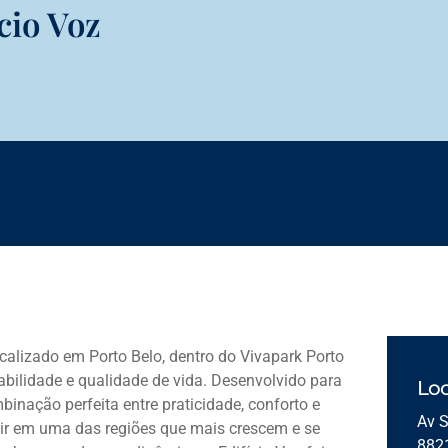
cio Voz
localizado em
Porto Belo
, dentro do
Vivapark Porto
tabilidade e qualidade de vida. Desenvolvido para
Loc
inação perfeita entre praticidade, conforto e
Av S
tir em uma das regiões que mais crescem e se
882