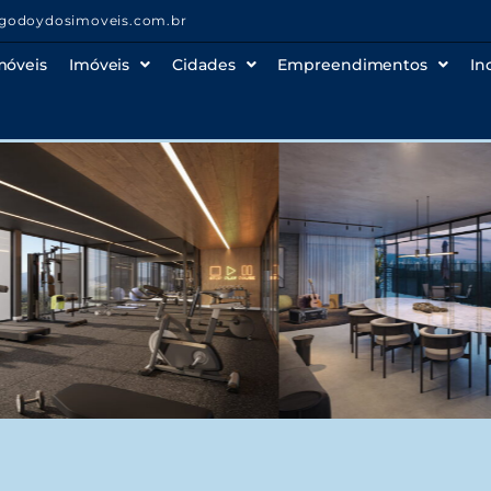
godoydosimoveis.com.br
móveis
Imóveis
Cidades
Empreendimentos
In