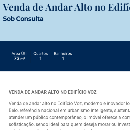
Venda de Andar Alto no Edifí
Sob Consulta
Área Útil
Quartos
Banheiros
73
1
1
m²
VENDA DE ANDAR ALTO NO EDIFÍCIO VOZ
Venda de andar alto no Edifício Voz, moderno e inovador 
Belo
, referência nacional em urbanismo inteligente, susten
atender um público contemporâneo, o imóvel oferece a comb
sofisticação, sendo ideal para quem deseja morar ou inves