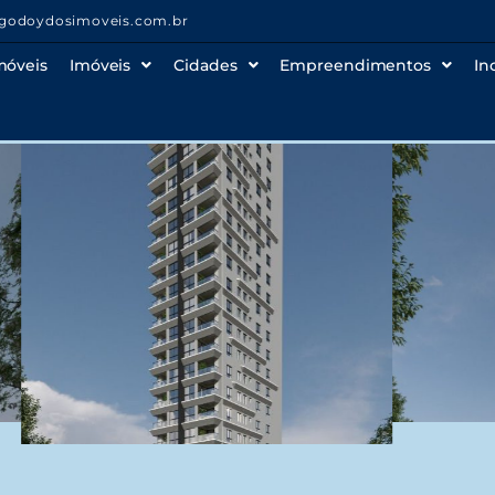
godoydosimoveis.com.br
móveis
Imóveis
Cidades
Empreendimentos
In