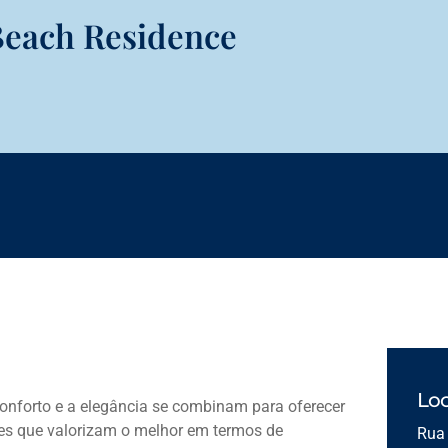
Beach Residence
Loc
nforto e a elegância se combinam para oferecer
es que valorizam o melhor em termos de
Rua 