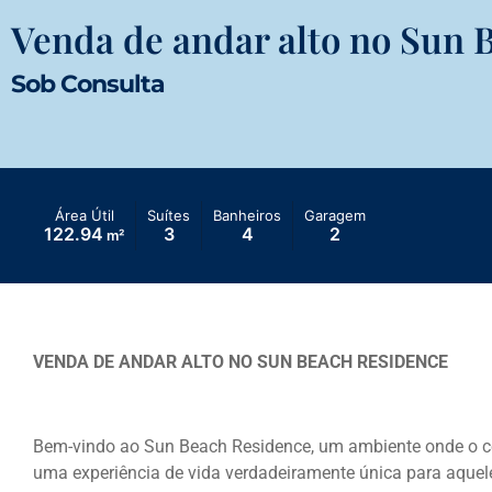
Venda de andar alto no Sun 
Sob Consulta
Área Útil
Suítes
Banheiros
Garagem
122.94
3
4
2
m²
VENDA DE ANDAR ALTO NO SUN BEACH RESIDENCE
Bem-vindo ao Sun Beach Residence, um ambiente onde o co
uma experiência de vida verdadeiramente única para aquel