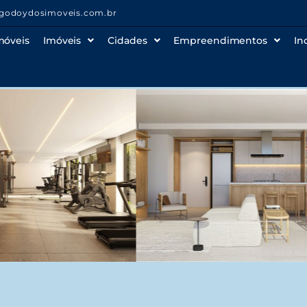
godoydosimoveis.com.br
móveis
Imóveis
Cidades
Empreendimentos
In