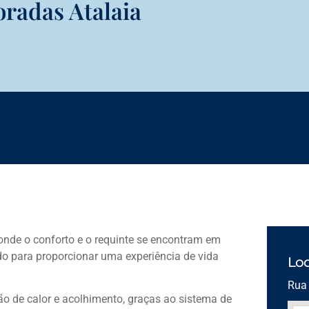
radas Atalaia
onde o conforto e o requinte se encontram em
do para proporcionar uma experiência de vida
Loc
Rua 
o de calor e acolhimento, graças ao sistema de