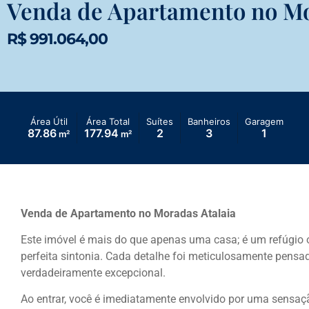
Venda de Apartamento no Mo
R$ 991.064,00
Área Útil
Área Total
Suítes
Banheiros
Garagem
87.86
177.94
2
3
1
m²
m²
Venda de Apartamento no Moradas Atalaia
Este imóvel é mais do que apenas uma casa; é um refúgio 
perfeita sintonia. Cada detalhe foi meticulosamente pensa
verdadeiramente excepcional.
Ao entrar, você é imediatamente envolvido por uma sensaçã