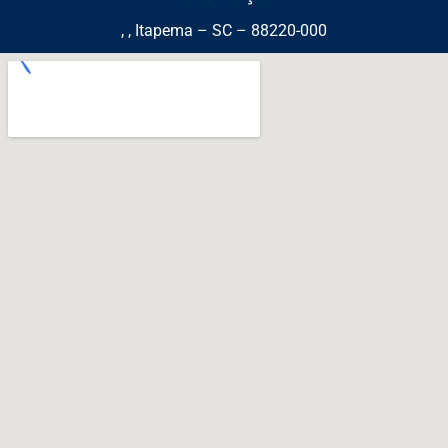
, , Itapema – SC – 88220-000