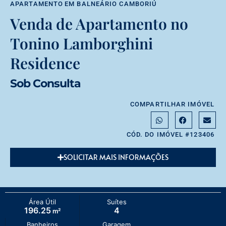
APARTAMENTO
EM
BALNEÁRIO CAMBORIÚ
Venda de Apartamento no
Tonino Lamborghini
Residence
Sob Consulta
COMPARTILHAR IMÓVEL
CÓD. DO IMÓVEL #123406
SOLICITAR MAIS INFORMAÇÕES
Área Útil
Suítes
196.25
4
m²
Banheiros
Garagem