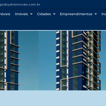
godoydosimoveis.com.br
móveis
Imóveis
Cidades
Empreendimentos
In