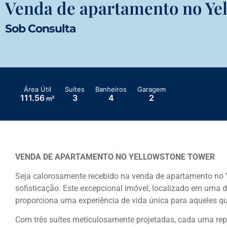
Venda de apartamento no Ye
Sob Consulta
Área Útil
Suítes
Banheiros
Garagem
111.56
3
4
2
m²
VENDA DE APARTAMENTO NO YELLOWSTONE TOWER
Seja calorosamente recebido na venda de apartamento no Y
sofisticação. Este excepcional imóvel, localizado em uma
proporciona uma experiência de vida única para aqueles qu
Com três suítes meticulosamente projetadas, cada uma rep