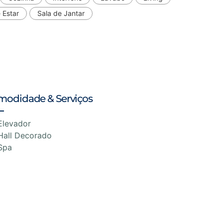
 Estar
Sala de Jantar
modidade & Serviços
Elevador
Hall Decorado
Spa