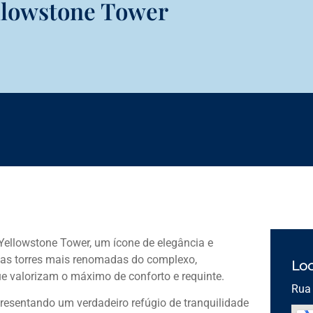
llowstone Tower
ellowstone Tower, um ícone de elegância e
 das torres mais renomadas do complexo,
Loc
e valorizam o máximo de conforto e requinte.
Rua 
resentando um verdadeiro refúgio de tranquilidade