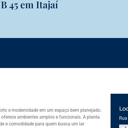
B 45 em Itajaí
Loc
nforto e modernidade em um espaço bem planejado.
l oferece ambientes amplos e funcionais. A planta
Rua 
dade e comodidade para quem busca um lar