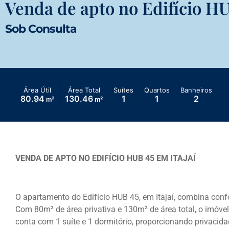
Venda de apto no Edifício HU
Sob Consulta
Área Útil
Área Total
Suítes
Quartos
Banheiros
80.94
130.46
1
1
2
m²
m²
VENDA DE APTO NO EDIFÍCIO HUB 45 EM ITAJAÍ
O apartamento do Edifício HUB 45, em Itajaí, combina co
Com 80m² de área privativa e 130m² de área total, o imóve
conta com 1 suíte e 1 dormitório, proporcionando privaci