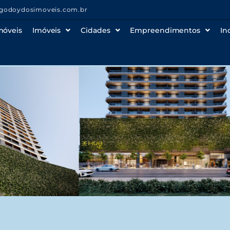
godoydosimoveis.com.br
móveis
Imóveis
Cidades
Empreendimentos
In