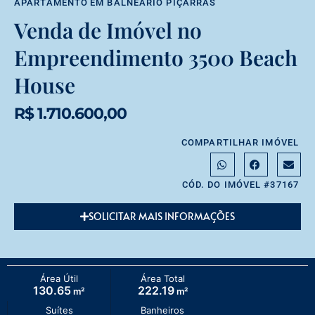
APARTAMENTO
EM
BALNEÁRIO PIÇARRAS
Venda de Imóvel no
Empreendimento 3500 Beach
House
R$ 1.710.600,00
COMPARTILHAR IMÓVEL
CÓD. DO IMÓVEL #37167
SOLICITAR MAIS INFORMAÇÕES
Área Útil
Área Total
130.65
222.19
m²
m²
Suítes
Banheiros