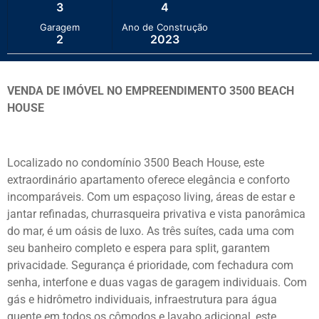
3
4
Garagem
Ano de Construção
2
2023
VENDA DE IMÓVEL NO EMPREENDIMENTO 3500 BEACH
HOUSE
Localizado no condomínio 3500 Beach House, este
extraordinário apartamento oferece elegância e conforto
incomparáveis. Com um espaçoso living, áreas de estar e
jantar refinadas, churrasqueira privativa e vista panorâmica
do mar, é um oásis de luxo. As três suítes, cada uma com
seu banheiro completo e espera para split, garantem
privacidade. Segurança é prioridade, com fechadura com
senha, interfone e duas vagas de garagem individuais. Com
gás e hidrômetro individuais, infraestrutura para água
quente em todos os cômodos e lavabo adicional, este