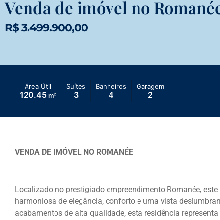
Venda de imóvel no Romané
R$ 3.499.900,00
Área Útil
Suítes
Banheiros
Garagem
120.45
3
4
2
m²
VENDA DE IMÓVEL NO ROMANÉE
Localizado no prestigiado empreendimento Romanée, este
harmoniosa de elegância, conforto e uma vista deslumbra
acabamentos de alta qualidade, esta residência representa 