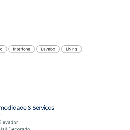
do
Interfone
Lavabo
Living
modidade & Serviços
Elevador
Hall Decorado