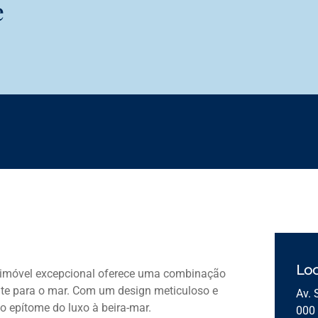
e
Loc
 imóvel excepcional oferece uma combinação
nte para o mar. Com um design meticuloso e
Av. 
o epítome do luxo à beira-mar.
000