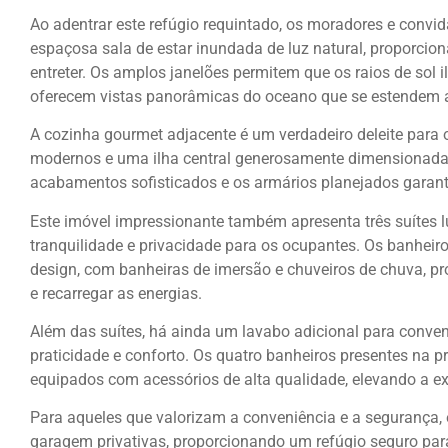
Ao adentrar este refúgio requintado, os moradores e conv
espaçosa sala de estar inundada de luz natural, proporcio
entreter. Os amplos janelões permitem que os raios de sol
oferecem vistas panorâmicas do oceano que se estendem a
A cozinha gourmet adjacente é um verdadeiro deleite para
modernos e uma ilha central generosamente dimensionada,
acabamentos sofisticados e os armários planejados garant
Este imóvel impressionante também apresenta três suítes
tranquilidade e privacidade para os ocupantes. Os banheir
design, com banheiras de imersão e chuveiros de chuva, p
e recarregar as energias.
Além das suítes, há ainda um lavabo adicional para conven
praticidade e conforto. Os quatro banheiros presentes na 
equipados com acessórios de alta qualidade, elevando a exp
Para aqueles que valorizam a conveniência e a segurança,
garagem privativas, proporcionando um refúgio seguro para 