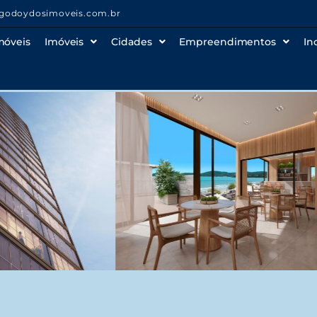
godoydosimoveis.com.br
móveis
Imóveis
Cidades
Empreendimentos
In