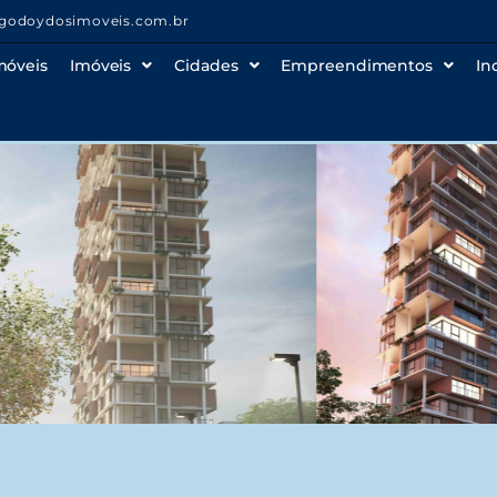
godoydosimoveis.com.br
móveis
Imóveis
Cidades
Empreendimentos
In