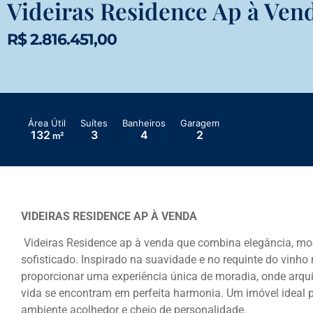
Videiras Residence Ap à Ven
R$ 2.816.451,00
Área Útil
Suítes
Banheiros
Garagem
132
3
4
2
m²
VIDEIRAS RESIDENCE AP À VENDA
Videiras Residence ap à venda que combina elegância, mod
sofisticado. Inspirado na suavidade e no requinte do vinho 
proporcionar uma experiência única de moradia, onde arqu
vida se encontram em perfeita harmonia. Um imóvel ideal
ambiente acolhedor e cheio de personalidade.