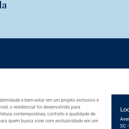
da
ernidade e bem-estar em um projeto exclusivo e
rosé, o residencial foi desenvolvido para
Loc
itetura contemporânea, conforto e qualidade de
Aven
 para quem busca viver com exclusividade em um
SC 