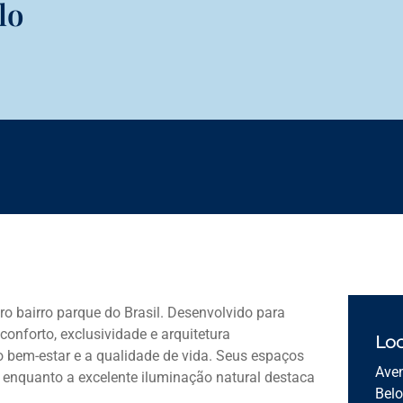
lo
ro bairro parque do Brasil. Desenvolvido para
conforto, exclusividade e arquitetura
Loc
 bem-estar e a qualidade de vida. Seus espaços
Aven
 enquanto a excelente iluminação natural destaca
Bel