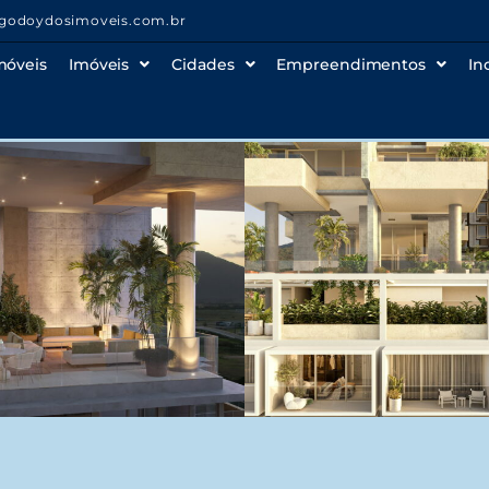
godoydosimoveis.com.br
móveis
Imóveis
Cidades
Empreendimentos
In