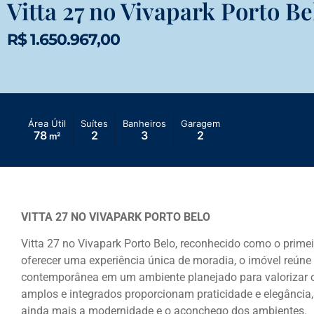
Vitta 27 no Vivapark Porto Be
R$ 1.650.967,00
Área Útil
Suítes
Banheiros
Garagem
78
2
3
2
m²
VITTA 27 NO VIVAPARK PORTO BELO
Vitta 27 no
Vivapark Porto Belo
, reconhecido como o primei
oferecer uma experiência única de moradia, o imóvel reúne 
contemporânea em um ambiente planejado para valorizar o
amplos e integrados proporcionam praticidade e elegância,
ainda mais a modernidade e o aconchego dos ambientes.