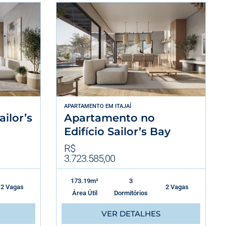
APARTAMENTO
EM
ITAJAÍ
ilor’s
Apartamento no
Edifício Sailor’s Bay
R$
3.723.585,00
173.19m²
3
2 Vagas
2 Vagas
Área Útil
Dormitórios
VER DETALHES