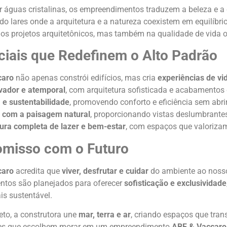
 águas cristalinas, os empreendimentos traduzem a beleza e a
o lares onde a arquitetura e a natureza coexistem em equilíbrio. 
os projetos arquitetônicos, mas também na qualidade de vida 
ciais que Redefinem o Alto Padrão
caro
não apenas constrói edifícios, mas cria
experiências de vid
vador e atemporal
, com arquitetura sofisticada e acabamentos 
 e sustentabilidade
, promovendo conforto e eficiência sem abr
 com a paisagem natural
, proporcionando vistas deslumbrante
tura completa de lazer e bem-estar
, com espaços que valorizam
misso com o Futuro
caro
acredita que
viver, desfrutar e cuidar
do ambiente ao nosso
tos são planejados para oferecer
sofisticação e exclusividade
s sustentável.
eto, a construtora une
mar, terra e ar
, criando espaços que tra
les que escolhem morar em um empreendimento
ABF & Vaccaro