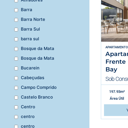
Barra
Barra Norte
Barra Sul
barra sul
APARTAMENTO
Bosque da Mata
Aparta
Bosque da Mata
Frente 
Bucarein
Bay
Cabeçudas
Sob Consu
Campo Comprido
197.93m²
Castelo Branco
Área Útil
Centro
centro
centro