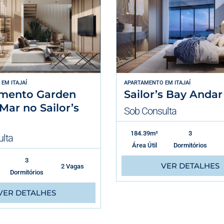
EM
ITAJAÍ
APARTAMENTO
EM
ITAJAÍ
mento Garden
Sailor’s Bay Andar
Mar no Sailor’s
Sob Consulta
184.39m²
3
lta
Área Útil
Dormitórios
3
VER DETALHES
2 Vagas
Dormitórios
VER DETALHES