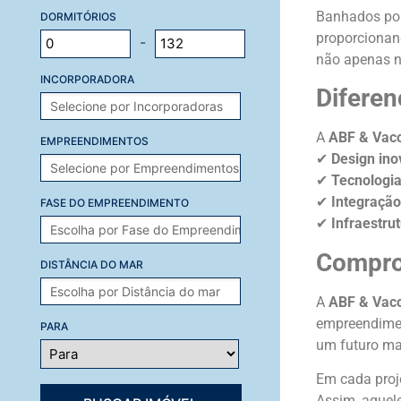
Banhados por
DORMITÓRIOS
proporcionand
-
não apenas n
INCORPORADORA
Diferen
A
ABF & Vac
EMPREENDIMENTOS
✔
Design ino
✔
Tecnologia
✔
Integração
FASE DO EMPREENDIMENTO
✔
Infraestru
Compro
DISTÂNCIA DO MAR
A
ABF & Vac
empreendimen
PARA
um futuro mai
Em cada proj
Assim, aque