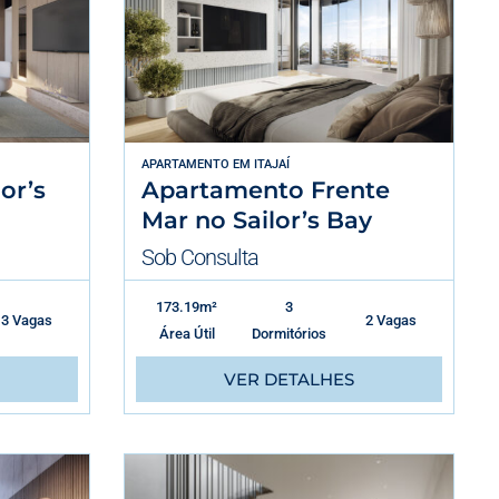
APARTAMENTO
EM
ITAJAÍ
or’s
Apartamento Frente
Mar no Sailor’s Bay
Sob Consulta
173.19m²
3
3 Vagas
2 Vagas
Área Útil
Dormitórios
VER DETALHES