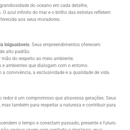
 grandiosidade do oceano em cada detalhe,
O azul infinito do mar e o brilho das estrelas refletem
oferecida aos seus moradores.
a inigualáveis
. Seus empreendimentos oferecem:
de alto padrão.
ir mão do respeito ao meio ambiente.
s e ambientes que dialogam com o entorno.
 a convivência, a exclusividade e a qualidade de vida.
 redor é um compromisso que atravessa gerações. Seus
, mas também para respeitar a natureza e contribuir para
nscendem o tempo e conectam passado, presente e futuro.
não apenas vivem com conforto e elegância, mas