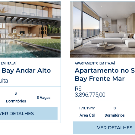
EM
ITAJAÍ
APARTAMENTO
EM
ITAJAÍ
s Bay Andar Alto
Apartamento no Sa
Bay Frente Mar
lta
R$
3.896.775,00
3
3 Vagas
Dormitórios
173.19m²
3
VER DETALHES
Área Útil
Dormitórios
VER DETALHES