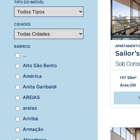
TIPO DO IMÓVEL
CIDADES
BAIRROS
APARTAMENTO
Sailor’s
...
Sob Consu
Alto São Bento
América
197.93m²
Área Útil
Anita Garibaldi
AREIAS
areias
Ariribá
Armação
Atiradores