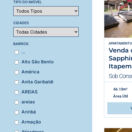
TIPO DO IMÓVEL
CIDADES
BAIRROS
APARTAMENTO
Venda 
...
Sapphi
Alto São Bento
Itapem
América
Sob Consu
Anita Garibaldi
66.13m²
AREIAS
Área Útil
areias
Ariribá
Armação
Atiradores