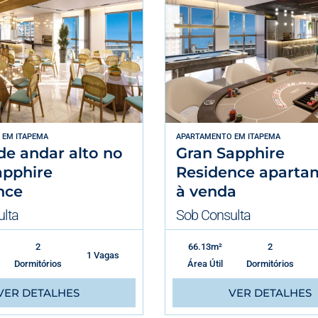
EM
ITAPEMA
APARTAMENTO
EM
ITAPEMA
de andar alto no
Gran Sapphire
apphire
Residence aparta
nce
à venda
lta
Sob Consulta
2
66.13m²
2
1 Vagas
Dormitórios
Área Útil
Dormitórios
VER DETALHES
VER DETALHES