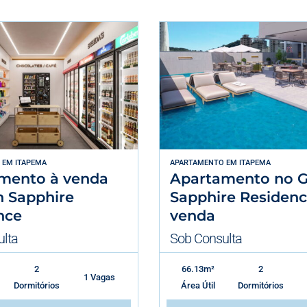
EM
ITAPEMA
APARTAMENTO
EM
ITAPEMA
mento à venda
Apartamento no G
n Sapphire
Sapphire Residenc
nce
venda
lta
Sob Consulta
2
66.13m²
2
1 Vagas
Dormitórios
Área Útil
Dormitórios