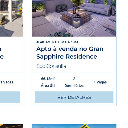
APARTAMENTO
EM
ITAPEMA
n
Apto à venda no Gran
ce
Sapphire Residence
Sob Consulta
66.13m²
2
1 Vagas
1 Vagas
Área Útil
Dormitórios
VER DETALHES