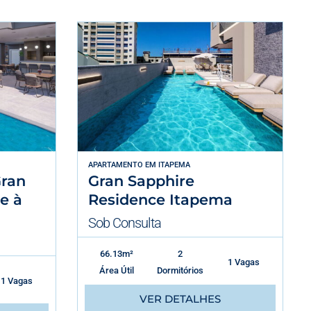
APARTAMENTO
EM
ITAPEMA
ran
Gran Sapphire
e à
Residence Itapema
Sob Consulta
66.13m²
2
1 Vagas
Área Útil
Dormitórios
1 Vagas
VER DETALHES