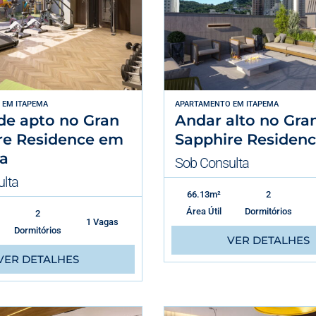
EM
ITAPEMA
APARTAMENTO
EM
ITAPEMA
de apto no Gran
Andar alto no Gra
re Residence em
Sapphire Residen
a
Sob Consulta
lta
66.13m²
2
Área Útil
Dormitórios
2
1 Vagas
Dormitórios
VER DETALHES
VER DETALHES