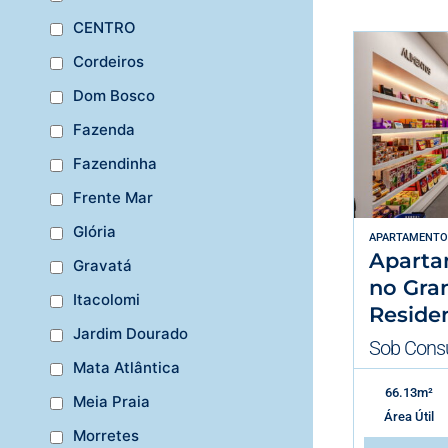
CENTRO
Cordeiros
Dom Bosco
Fazenda
Fazendinha
Frente Mar
Glória
APARTAMENTO
Aparta
Gravatá
no Gra
Itacolomi
Reside
Jardim Dourado
Sob Consu
Mata Atlântica
66.13m²
Meia Praia
Área Útil
Morretes