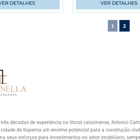
VER DETALHES
VER DETALHES
1
2
rês décadas de experiência no litoral catarinense, Antonio Carl
cidade de Itapema um enorme potencial para a construção civil,
ona seus esforços para investimentos no setor imobiliário, semp