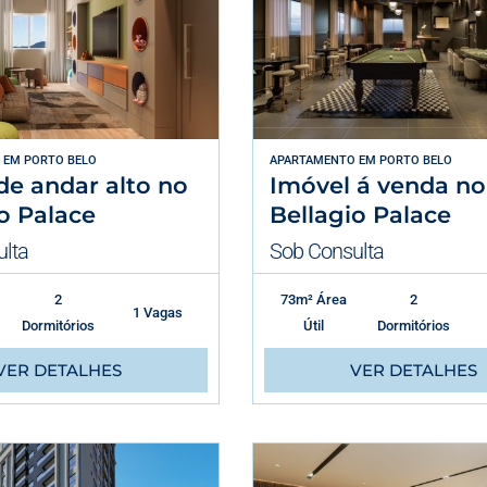
EM
PORTO BELO
APARTAMENTO
EM
PORTO BELO
de andar alto no
Imóvel á venda no
o Palace
Bellagio Palace
lta
Sob Consulta
2
73m² Área
2
1 Vagas
Dormitórios
Útil
Dormitórios
VER DETALHES
VER DETALHES