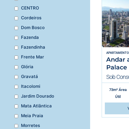
CENTRO
Cordeiros
Dom Bosco
Fazenda
Fazendinha
APARTAMENTO
Frente Mar
Andar a
Palace
Glória
Sob Consu
Gravatá
Itacolomi
73m² Área
Jardim Dourado
Útil
Mata Atlântica
Meia Praia
Morretes