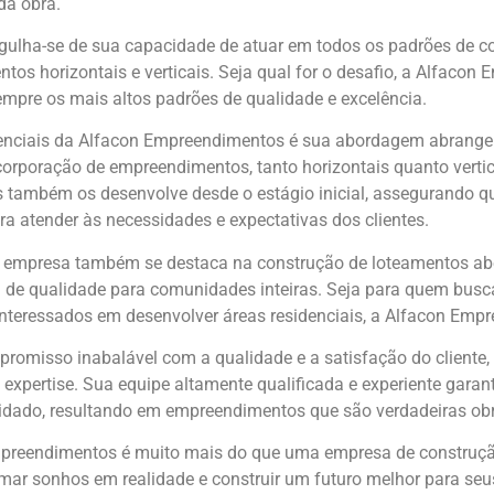
 da obra.
ulha-se de sua capacidade de atuar em todos os padrões de con
os horizontais e verticais. Seja qual for o desafio, a Alfacon
mpre os mais altos padrões de qualidade e excelência.
enciais da Alfacon Empreendimentos é sua abordagem abrangent
rporação de empreendimentos, tanto horizontais quanto vertica
as também os desenvolve desde o estágio inicial, assegurando 
a atender às necessidades e expectativas dos clientes.
a empresa também se destaca na construção de loteamentos abe
ra de qualidade para comunidades inteiras. Seja para quem bus
interessados em desenvolver áreas residenciais, a Alfacon Empr
omisso inabalável com a qualidade e a satisfação do cliente,
expertise. Sua equipe altamente qualificada e experiente gara
idado, resultando em empreendimentos que são verdadeiras obra
preendimentos é muito mais do que uma empresa de construção 
mar sonhos em realidade e construir um futuro melhor para seus