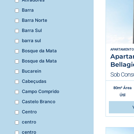
Barra
Barra Norte
Barra Sul
barra sul
APARTAMENTO
Bosque da Mata
Aparta
Bosque da Mata
Bellagi
Bucarein
Sob Consu
Cabeçudas
80m² Área
Campo Comprido
Útil
Castelo Branco
Centro
centro
centro