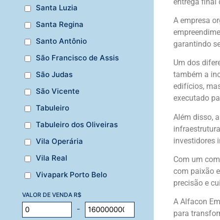
entrega final
Santa Luzia
A empresa org
Santa Regina
empreendiment
Santo Antônio
garantindo se
São Francisco de Assis
Um dos difer
São Judas
também a inco
edifícios, m
São Vicente
executado par
Tabuleiro
Além disso, 
Tabuleiro dos Oliveiras
infraestrutu
investidores 
Vila Operária
Vila Real
Com um compr
com paixão e 
Vivapark Porto Belo
precisão e cu
VALOR DE VENDA R$
A Alfacon Em
-
para transfor