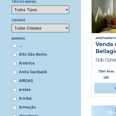
TIPO DO IMÓVEL
CIDADES
BAIRROS
APARTAMENTO
Venda 
...
Bellagi
Alto São Bento
Sob Consu
América
73m² Área
Anita Garibaldi
Útil
AREIAS
areias
Ariribá
Armação
Atiradores