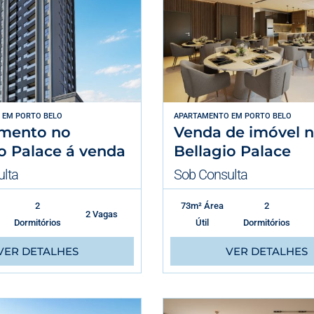
EM
PORTO BELO
APARTAMENTO
EM
PORTO BELO
mento no
Venda de imóvel 
o Palace á venda
Bellagio Palace
lta
Sob Consulta
2
73m² Área
2
2 Vagas
Dormitórios
Útil
Dormitórios
VER DETALHES
VER DETALHES