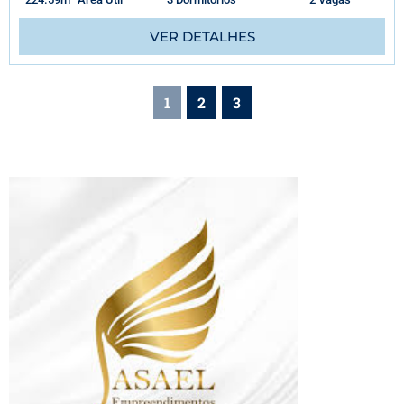
VER DETALHES
1
2
3