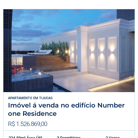
APARTAMENTO
EM
TIJUCAS
Imóvel á venda no edifício Number
one Residence
R$ 1.526.869,00
224.59m² Área Útil
3 Dormitórios
2 Vagas