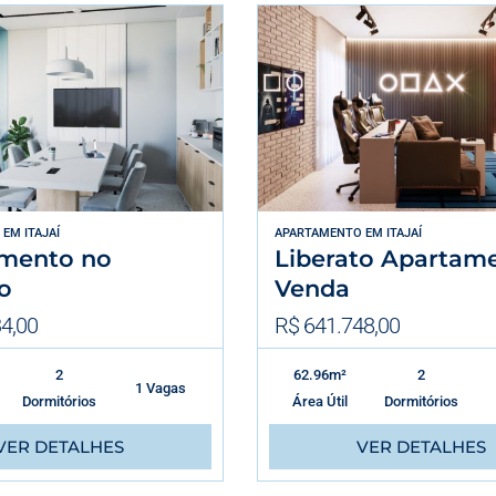
EM
ITAJAÍ
APARTAMENTO
EM
ITAJAÍ
mento no
Liberato Apartam
o
Venda
4,00
R$ 641.748,00
2
62.96m²
2
1 Vagas
Dormitórios
Área Útil
Dormitórios
VER DETALHES
VER DETALHES