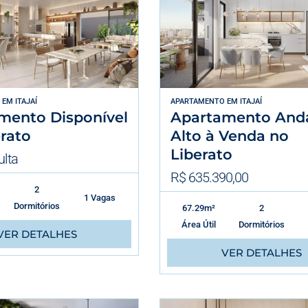
EM
ITAJAÍ
APARTAMENTO
EM
ITAJAÍ
mento Disponível
Apartamento And
rato
Alto à Venda no
Liberato
lta
R$ 635.390,00
2
1 Vagas
Dormitórios
67.29m²
2
Área Útil
Dormitórios
VER DETALHES
VER DETALHES