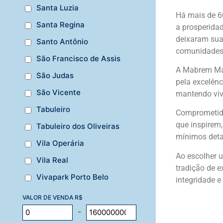
Santa Luzia
Há mais de 60
Santa Regina
a prosperida
deixaram sua 
Santo Antônio
comunidades 
São Francisco de Assis
A Mabrem Maio
São Judas
pela excelênc
São Vicente
mantendo vivo
Tabuleiro
Comprometida
que inspirem
Tabuleiro dos Oliveiras
mínimos deta
Vila Operária
Ao escolher 
Vila Real
tradição de e
Vivapark Porto Belo
integridade e
VALOR DE VENDA R$
-