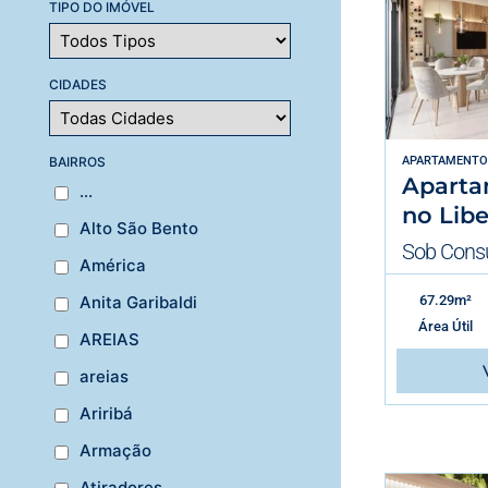
TIPO DO IMÓVEL
CIDADES
BAIRROS
APARTAMENTO
Aparta
...
no Libe
Alto São Bento
Sob Consu
América
67.29m²
Anita Garibaldi
Área Útil
AREIAS
areias
Ariribá
Armação
Atiradores