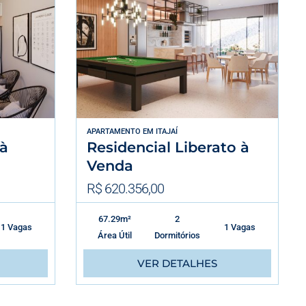
APARTAMENTO
EM
ITAJAÍ
 à
Residencial Liberato à
Venda
R$ 620.356,00
67.29m²
2
1 Vagas
1 Vagas
Área Útil
Dormitórios
VER DETALHES