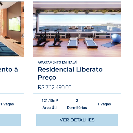
APARTAMENTO
EM
ITAJAÍ
ento à
Residencial Liberato
Preço
R$ 762.490,00
121.18m²
2
1 Vagas
1 Vagas
Área Útil
Dormitórios
VER DETALHES