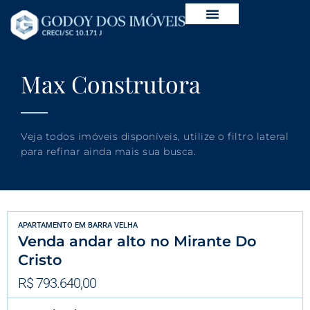
Max Construtora
Veja todos imóveis disponíveis, utilize o filtro lateral
para refinar ainda mais sua busca.
APARTAMENTO
EM
BARRA VELHA
Venda andar alto no Mirante Do
Cristo
R$ 793.640,00