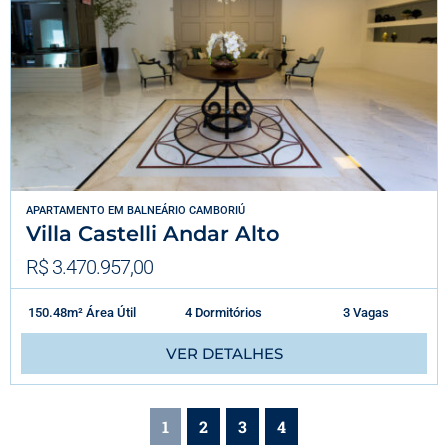
APARTAMENTO
EM
BALNEÁRIO CAMBORIÚ
Villa Castelli Andar Alto
R$ 3.470.957,00
150.48m² Área Útil
4 Dormitórios
3 Vagas
VER DETALHES
1
2
3
4