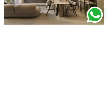
APARTAMENTO
EM
PORTO BELO
Verenna Ap à Venda Porto Belo
R$ 1.947.445,00
104m² Área Útil
2 Dormitórios
1 Vagas
VER DETALHES