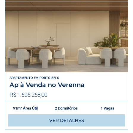
APARTAMENTO
EM
PORTO BELO
Ap à Venda no Verenna
R$ 1.695.268,00
91m² Área Útil
2 Dormitórios
1 Vagas
VER DETALHES