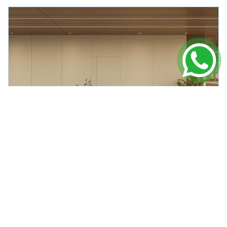
APARTAMENTO
EM
PORTO BELO
Ap à Venda no Verenna
R$ 1.695.268,00
91m² Área Útil
2 Dormitórios
1 Vagas
VER DETALHES