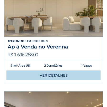
APARTAMENTO
EM
PORTO BELO
Ap à Venda no Verenna
R$ 1.695.268,00
91m² Área Útil
2 Dormitórios
1 Vagas
VER DETALHES