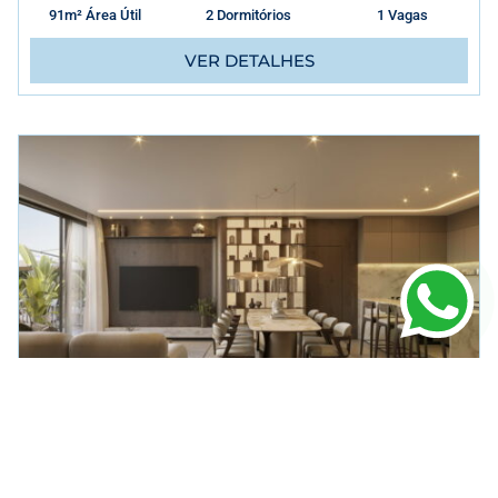
91m² Área Útil
2 Dormitórios
1 Vagas
VER DETALHES
APARTAMENTO
EM
PORTO BELO
Verenna Ap à Venda Porto Belo