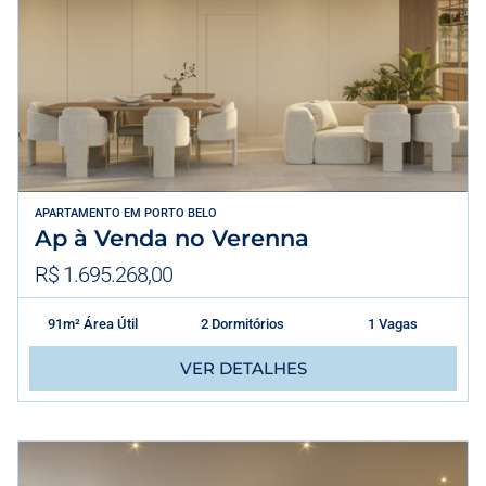
APARTAMENTO
EM
PORTO BELO
Ap à Venda no Verenna
R$ 1.695.268,00
91m² Área Útil
2 Dormitórios
1 Vagas
VER DETALHES