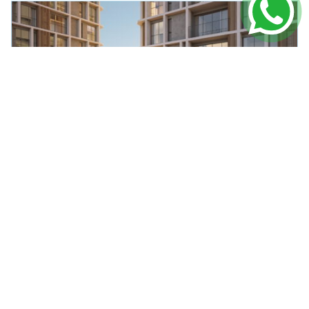
APARTAMENTO
EM
PORTO BELO
Verenna no Vivapark Porto Belo
R$ 1.102.605,00
64m² Área Útil
2 Dormitórios
1 Vagas
VER DETALHES