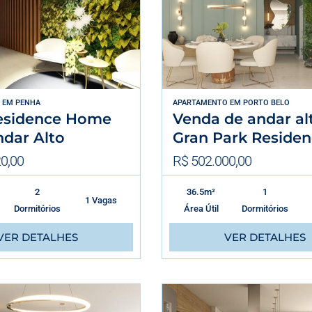
EM
PENHA
APARTAMENTO
EM
PORTO BELO
esidence Home
Venda de andar al
ndar Alto
Gran Park Reside
0,00
R$ 502.000,00
2
36.5m²
1
1 Vagas
Dormitórios
Área Útil
Dormitórios
VER DETALHES
VER DETALHES