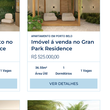
APARTAMENTO
EM
PORTO BELO
to no
Imóvel á venda no Gran
nce
Park Residence
R$ 525.000,00
36.55m²
1
1 Vagas
1 Vagas
Área Útil
Dormitórios
VER DETALHES