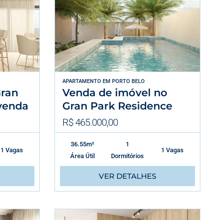
APARTAMENTO
EM
PORTO BELO
ran
Venda de imóvel no
venda
Gran Park Residence
R$ 465.000,00
36.55m²
1
1 Vagas
1 Vagas
Área Útil
Dormitórios
VER DETALHES