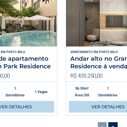
EM
PORTO BELO
APARTAMENTO
EM
PORTO BELO
de apartamento
Andar alto no Gra
n Park Residence
Residence á vend
0,00
R$ 435.250,00
1
36.55m²
1
1 Vagas
Dormitórios
Área Útil
Dormitórios
VER DETALHES
VER DETALHES