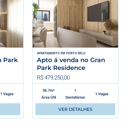
APARTAMENTO
EM
PORTO BELO
n Park
Apto á venda no Gran
a
Park Residence
R$ 479.250,00
36.7m²
1
1 Vagas
1 Vagas
Área Útil
Dormitórios
VER DETALHES