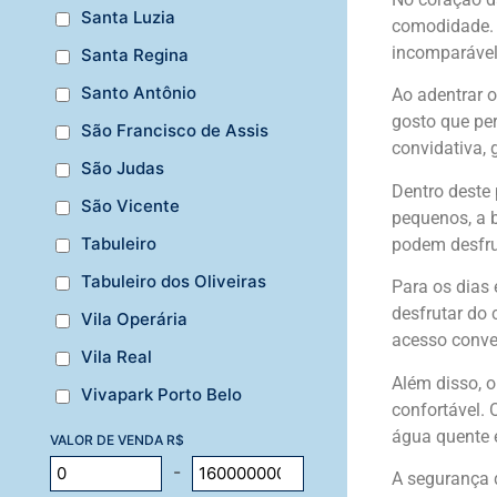
Santa Luzia
comodidade. 
incomparável
Santa Regina
Santo Antônio
Ao adentrar o
gosto que pe
São Francisco de Assis
convidativa, 
São Judas
Dentro deste
São Vicente
pequenos, a b
Tabuleiro
podem desfru
Tabuleiro dos Oliveiras
Para os dias 
desfrutar do 
Vila Operária
acesso conve
Vila Real
Além disso, 
Vivapark Porto Belo
confortável. 
água quente e
VALOR DE VENDA R$
-
A segurança d