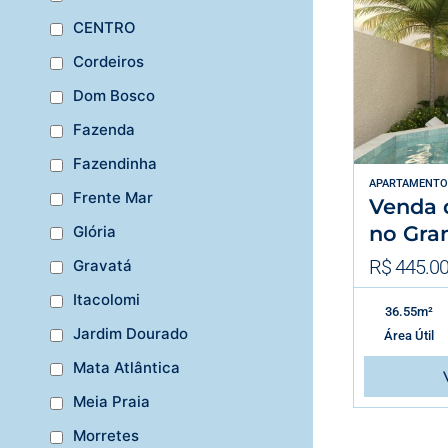
CENTRO
Cordeiros
Dom Bosco
Fazenda
Fazendinha
APARTAMENTO
Frente Mar
Venda 
no Gra
Glória
R$ 445.00
Gravatá
Itacolomi
36.55m²
Jardim Dourado
Área Útil
Mata Atlântica
Meia Praia
Morretes