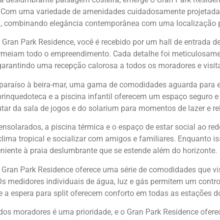
Com uma variedade de amenidades cuidadosamente projetadas, 
, combinando elegância contemporânea com uma localização pri
 Gran Park Residence, você é recebido por um hall de entrada de
rmeiam todo o empreendimento. Cada detalhe foi meticulosamen
garantindo uma recepção calorosa a todos os moradores e visit
 paraíso à beira-mar, uma gama de comodidades aguarda para el
rinquedoteca e a piscina infantil oferecem um espaço seguro e d
tar da sala de jogos e do solarium para momentos de lazer e r
ensolarados, a piscina térmica e o espaço de estar social ao re
clima tropical e socializar com amigos e familiares. Enquanto i
niente à praia deslumbrante que se estende além do horizonte.
o Gran Park Residence oferece uma série de comodidades que vi
Os medidores individuais de água, luz e gás permitem um contr
 a espera para split oferecem conforto em todas as estações d
os moradores é uma prioridade, e o Gran Park Residence oferec