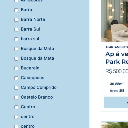
Barra
Barra Norte
Barra Sul
barra sul
APARTAMENTO
Bosque da Mata
Ap á v
Bosque da Mata
Park R
Bucarein
R$ 500.00
Cabeçudas
36.55m²
Campo Comprido
Área Útil
Castelo Branco
Centro
centro
centro