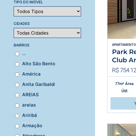
TIPO DO IMÓVEL
CIDADES
BAIRROS
APARTAMENTO
Park R
...
Club A
Alto São Bento
R$ 754.12
América
77m² Área
Anita Garibaldi
Útil
AREIAS
areias
Ariribá
Armação
Atiradores