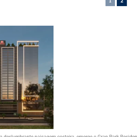
1
2
a deslumbrante paisagem costeira, emerge o Gran Park Residen