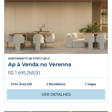
APARTAMENTO
EM
PORTO BELO
Ap à Venda no Verenna
R$ 1.695.268,00
91m² Área Útil
2 Dormitórios
1 Vagas
VER DETALHES