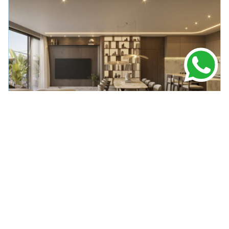
APARTAMENTO
EM
PORTO BELO
Verenna Ap à Venda Porto Belo
R$ 1.947.445,00
104m² Área Útil
2 Dormitórios
1 Vagas
VER DETALHES