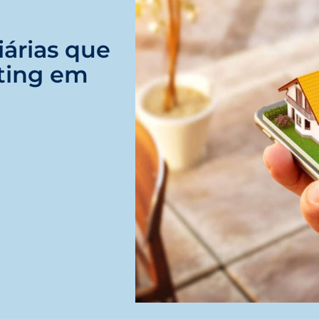
árias que
ting em