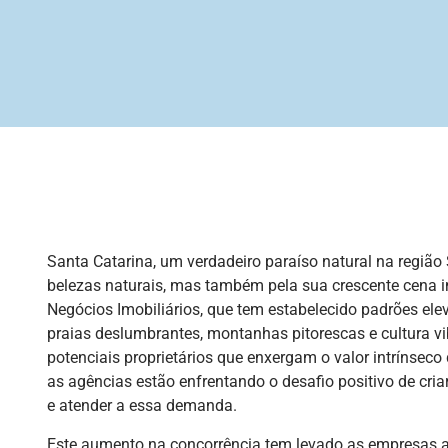
Santa Catarina, um verdadeiro paraíso natural na regiã
belezas naturais, mas também pela sua crescente cena im
Negócios Imobiliários, que tem estabelecido padrões el
praias deslumbrantes, montanhas pitorescas e cultura v
potenciais proprietários que enxergam o valor intrínsec
as agências estão enfrentando o desafio positivo de cria
e atender a essa demanda.
Este aumento na concorrência tem levado as empresas a 