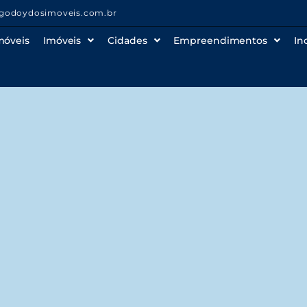
godoydosimoveis.com.br
móveis
Imóveis
Cidades
Empreendimentos
In