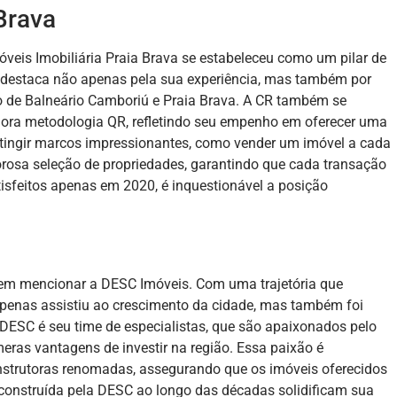
 Brava
veis Imobiliária Praia Brava se estabeleceu como um pilar de
 destaca não apenas pela sua experiência, mas também por
o de Balneário Camboriú e Praia Brava. A CR também se
dora metodologia QR, refletindo seu empenho em oferecer uma
 atingir marcos impressionantes, como vender um imóvel a cada
rosa seleção de propriedades, garantindo que cada transação
tisfeitos apenas em 2020, é inquestionável a posição
 sem mencionar a DESC Imóveis. Com uma trajetória que
apenas assistiu ao crescimento da cidade, mas também foi
a DESC é seu time de especialistas, que são apaixonados pelo
eras vantagens de investir na região. Essa paixão é
strutoras renomadas, assegurando que os imóveis oferecidos
o construída pela DESC ao longo das décadas solidificam sua