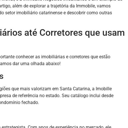
tigo, além de explorar a trajetória da Immobile, vamos
o setor imobiliário catarinense e descobrir como outras
iários até Corretores que usam
rtante conhecer as imobiliárias e corretores que estão
 Vamos dar uma olhada abaixo!
s
iões que mais valorizam em Santa Catarina, a Imobille
esa de referência no estado. Seu catálogo inclui desde
ondomínio fechado.
 estrategista. Com anos de experiência no mercado, ele