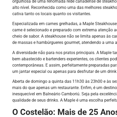
orgulhosa de uma renomada rede canadense de steakhou
alto nível. Reconhecida como uma das melhores steakho
cativa tanto os locais quanto os visitantes.
Especializada em carnes grelhadas, a Maple Steakhouse 
carne é selecionado e preparado com extrema atenção ao
cheio de sabor. A steakhouse não se limita apenas às ca
de massas e hambúrgueres gourmet, atendendo a uma a
A diversidade não para nos pratos principais. A Maple 
bem abastecido e bartenders experientes, os clientes p
contemporâneas. E assim, perfeitamente preparadas par
um jantar especial ou apenas para desfrutar de um drink 
Aberta de domingo a quinta das 11h30 às 23h00 e às se
mais do que apenas um restaurante. Enfim, é um destin
inesquecível em Balneário Camboriú. Seja pela excelênci
qualidade de seus drinks. A Maple é uma escolha perfei
O Costelão: Mais de 25 Ano