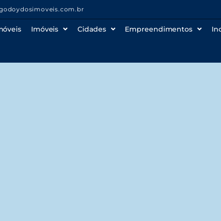
godoydosimoveis.com.br
móveis
Imóveis
Cidades
Empreendimentos
In