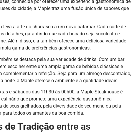
ses, conhecida por oferecer uma experiência gastronômica de
uses da cidade, a Maple traz uma fusão única de sabores que
eleva a arte do churrasco a um novo patamar. Cada corte de
s detalhes, garantindo que cada bocado seja suculento e
rne. Além disso, ela também oferece uma deliciosa variedade
mpla gama de preferências gastronômicas.
também se destaca pela sua variedade de drinks. Com um bar
odem escolher entre uma ampla gama de bebidas clássicas e
a complementar a refeição. Seja para um almoço descontraído,
à noite, a Maple oferece o ambiente e a qualidade ideais.
xtas e sábados das 11h30 às 00h00, a Maple Steakhouse é
o culinário que promete uma experiência gastronômica
a de seus grelhados, pela diversidade de seu menu ou pela
ta para todos os amantes da boa comida.
s de Tradição
entre as