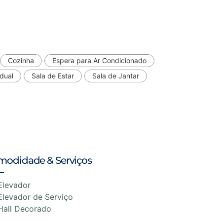
Cozinha
Espera para Ar Condicionado
dual
Sala de Estar
Sala de Jantar
modidade & Serviços
Elevador
Elevador de Serviço
Hall Decorado