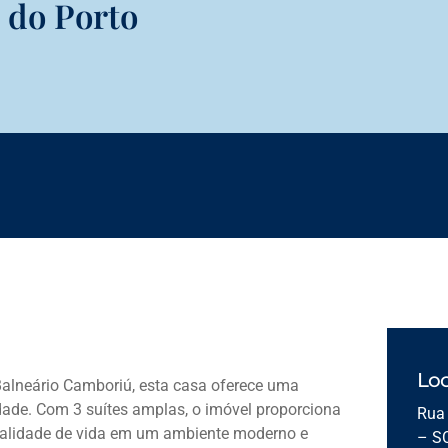
 do Porto
Loc
Balneário Camboriú, esta casa oferece uma
idade. Com 3 suítes amplas, o imóvel proporciona
Rua 
qualidade de vida em um ambiente moderno e
– S