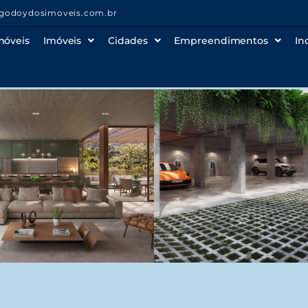
godoydosimoveis.com.br
móveis
Imóveis
Cidades
Empreendimentos
In