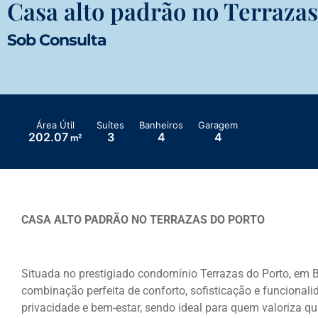
Casa alto padrão no Terrazas
Sob Consulta
Área Útil
Suítes
Banheiros
Garagem
202.07
3
4
4
m²
CASA ALTO PADRÃO NO TERRAZAS DO PORTO
Situada no prestigiado condomínio Terrazas do Porto, em 
combinação perfeita de conforto, sofisticação e funcional
privacidade e bem-estar, sendo ideal para quem valoriza 